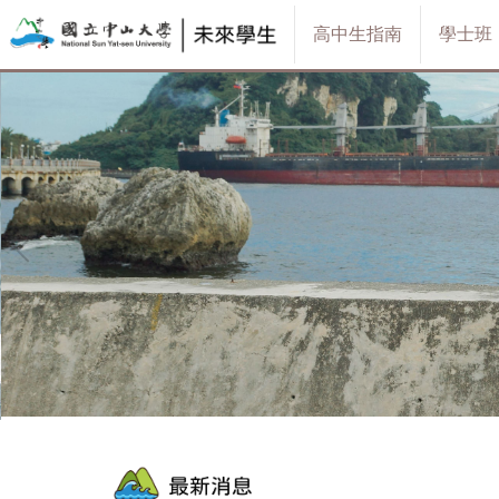
跳
高中生指南
學士班
到
主
要
內
容
區