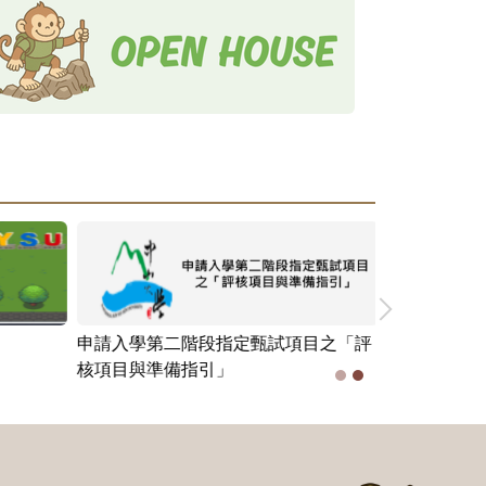
高師大附中-「探索生涯：高三面試秘笈」專題
講座20210408
國立臺南一中蒞校參訪20191219
申請入學第二階段指定甄試項目之「評
國立中山大學
核項目與準備指引」