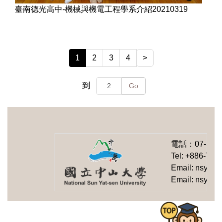
臺南德光高中-機械與機電工程學系介紹20210319
1
2
3
4
>
到
Go
電話：
07-525
Tel: +886-7-5
Email: nsysu-
Email: nsysu-