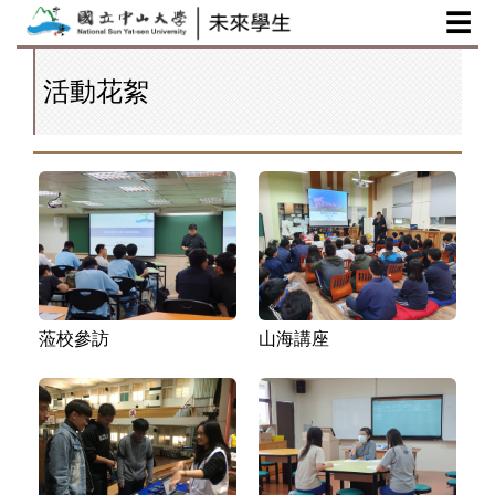
☰
跳
到
主
活動花絮
要
內
容
區
蒞校參訪
山海講座
蒞