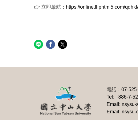
👉 立即啟航：
https://online.fliphtml5.com/qqhk
電話：
07-525
Tel: +886-7-5
Email: nsysu-
Email: nsysu-