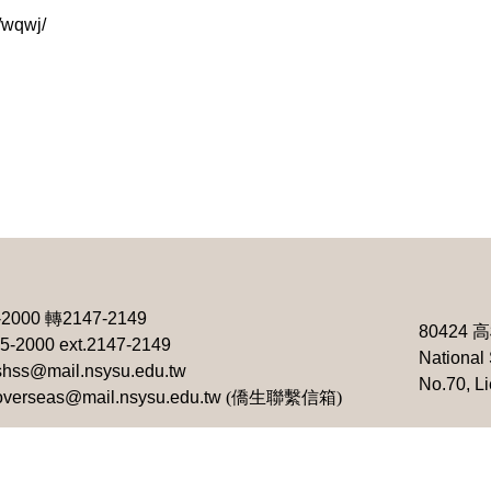
f/wqwj/
-2000
轉
2147-2149
80424
高
25-2000 ext.2147-2149
National 
shss@mail.nsysu.edu.tw
No.70, L
overseas@mail.nsysu.edu.tw
(僑生聯繫信箱)