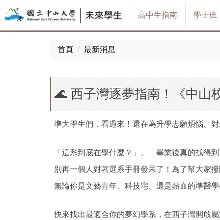
跳
高中生指南
學士班
到
主
要
首頁
最新消息
內
容
區
🌊 西子灣逐夢指南！《中
準大學生們，看過來！還在為升學志願煩惱、對
「這系到底在學什麼？」、「畢業後真的找得到
別再一個人對著選系手冊發呆了！為了幫大家撥
無論你是文藝青年、科技宅、還是熱血的準醫學
快來找出最適合你的夢幻學系，在西子灣開啟屬