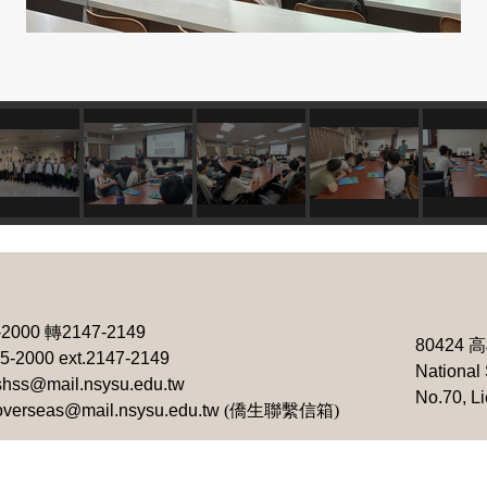
-2000
轉
2147-2149
80424
高
25-2000 ext.2147-2149
National 
shss@mail.nsysu.edu.tw
No.70, L
overseas@mail.nsysu.edu.tw
(僑生聯繫信箱)