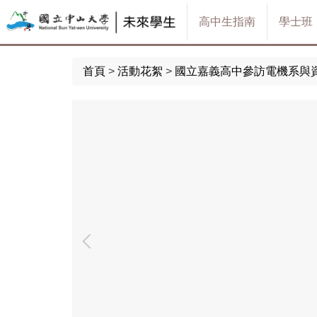
跳
高中生指南
學士班
到
主
要
首頁
>
活動花絮
>
國立嘉義高中參訪電機系與資工系 
內
容
區