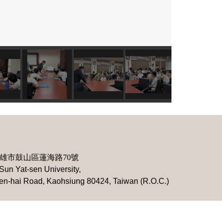
雄市鼓山區蓮海路70號
Sun Yat-sen University,
ien-hai Road, Kaohsiung 80424, Taiwan (R.O.C.)