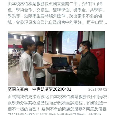
由本校林伯樵副教務長至國立臺南二中，介紹中山特
色、學術合作、交換生、雙聯學位、奬學金、共學群、
學系等，鼓勵學生要將觸角延伸，跨出更多不多的領
域，會發現原來自己比自己想像中的更好。 而中山豐沛
的學術資源及師長們的用心，為這些未來學生裝上翅
膀，讓他們飛的更高更遠。
至國立臺南一中專題演講20200401
2021-08-02
面試讓我們更接近彼此 由本校林伯樵副教務長回到母校
跟學弟分享其心路歷程 逐步剖析面試過程，如何創造一
個不一樣的自己！ 遇到不會的問題怎麼辦? 態度及儀容