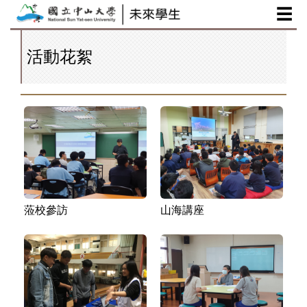
☰
跳
到
主
活動花絮
要
內
容
區
蒞校參訪
山海講座
蒞