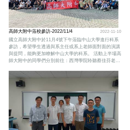
高師大附中蒞校參訪-2022/11/4
2022-11-10
國立高師大附中於11月4號下午蒞臨中山大學進行科系
參訪，希望學生透過與系主任或系上老師面對面的演講
與提問，能夠更加瞭解中山大學的科系。 活動上半場高
師大附中的同學們分別前往：西灣學院聆聽蔡佳芬老師
和唐俊華老師介紹財務管理學系；於理學院國際會議
廳，由生物科學系李昆澤系主任進行課程介紹；於本校
理工長廊自由參觀工學院聯合專題競賽與展示。 活動下
半場，學生們繼續分頭進行參訪，於西灣學院聆聽謝如
梅主任關於人科學程的解說；於理學院國際會議廳，由
莊豐權系主任介紹物理學系；由電機工程學系曾乙立老
師進行電機系實驗室參訪與解說。 行程結束後，同學們
相互分享剛才參訪的所見所聞，熱烈地分享心得，期盼
此趟行程讓同學獲益良多，並期許同學未來能夠成為中