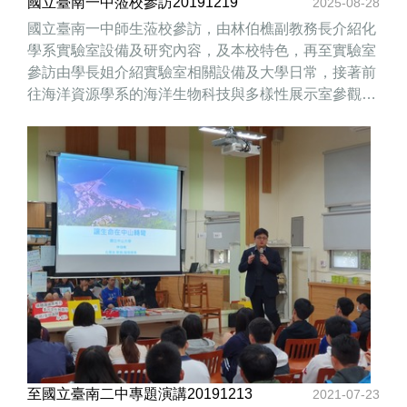
國立臺南一中蒞校參訪20191219
2025-08-28
國立臺南一中師生蒞校參訪，由林伯樵副教務長介紹化
學系實驗室設備及研究內容，及本校特色，再至實驗室
參訪由學長姐介紹實驗室相關設備及大學日常，接著前
往海洋資源學系的海洋生物科技與多樣性展示室參觀，
各式海洋生物特藏及相關知道；再到海洋環境工程學
系，由曾以帆老師介紹造波池設備及原理。
至國立臺南二中專題演講20191213
2021-07-23