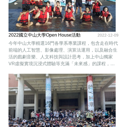
2022國立中山大學Open House活動
2022-12-09
今年中山大學精選16門各學系專業課程，包含走在時代
前端的人工智慧、影像處理、演算法運用，以及融合生
活的戲劇音樂、人文科技與設計思考，加上中山獨家
VR虛擬實境沉浸式體驗等充滿「未來感」的課程，讓
學生們的好奇心一次滿足！ 除了一系列專業課程的洗
禮，活動也特別規劃「中山限定體驗課程」！安排學生
前進海域中心擁抱海洋、體驗風帆，更穿梭柴山秘境、
走訪登山街的時空歷史廊道，探索西子灣的美。學生們
在校園汲取專業知識之餘，走向戶外與大自然和人文社
區展開對話，適時放鬆一下身心靈，讓學生留在「中山
限定」的美好回憶。 值得一提的是，今年特別規劃家長
限定校園導覽與講座場次，邀請陪伴孩子前來參加活動
的家長們，藉此機會認識本校優質的教學設備與師資。