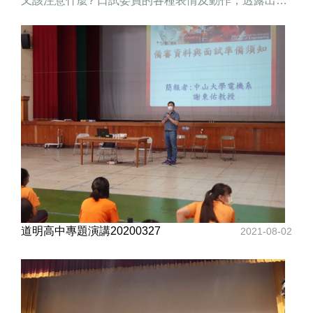
又該注意什麼? 口試委員的各種表情及動作，透露出什
麼樣的訊息? 社會的重大議題，與欲就讀學系之間的連
結，該如何去強化，才能讓口試委員選擇你。 你的面試
策略準備好了嗎? 水來土淹?料敵機先?因勢利導? 出擊
致勝的關鍵為，化被動為主動的態度，才能搶得先機。
畫3顆星星的粉重要的面試態度，四要四不要，以實際
的例子提點學弟別重蹈覆轍。（小編筆記抄不停ing~）
#讓生命在中山轉彎 #在中山看見世界在地圖上找到自
己
道明高中專題演講20200327
2021-08-02