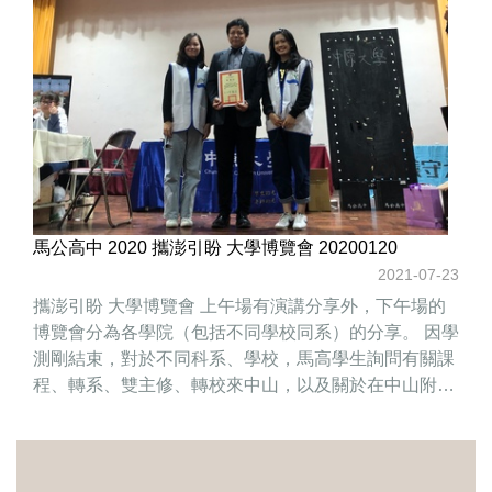
馬公高中 2020 攜澎引盼 大學博覽會 20200120
2021-07-23
攜澎引盼 大學博覽會 上午場有演講分享外，下午場的
博覽會分為各學院（包括不同學校同系）的分享。 因學
測剛結束，對於不同科系、學校，馬高學生詢問有關課
程、轉系、雙主修、轉校來中山，以及關於在中山附近
的大小事及交通問題。以及有關學院系的問題，如：文
學院、管理學院等相關課程以及關於學測錄取分數、面
試等，另有開設管理學院（財管系、企管系）澎保之名
額等相關細節做洽詢。 博覽會期間，馬高丁校長除頒發