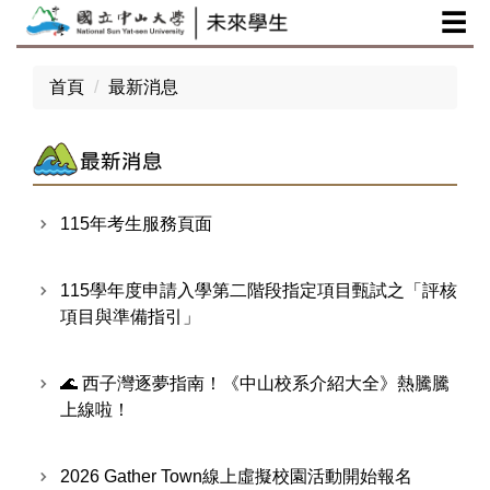
☰
跳
到
主
首頁
最新消息
要
內
容
區
115年考生服務頁面
115學年度申請入學第二階段指定項目甄試之「評核
項目與準備指引」
🌊 西子灣逐夢指南！《中山校系介紹大全》熱騰騰
上線啦！
2026 Gather Town線上虛擬校園活動開始報名