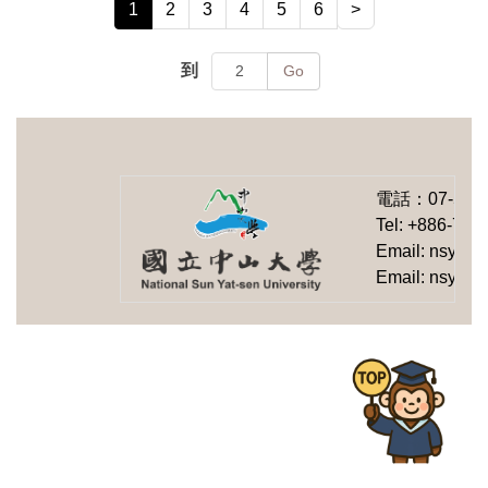
1
2
3
4
5
6
>
到
Go
電話：
07-525
Tel: +886-7-5
Email: nsysu-
Email: nsysu-