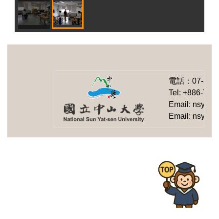
電話：
07-525
Tel: +886-7-5
Email: nsysu-
Email: nsysu-