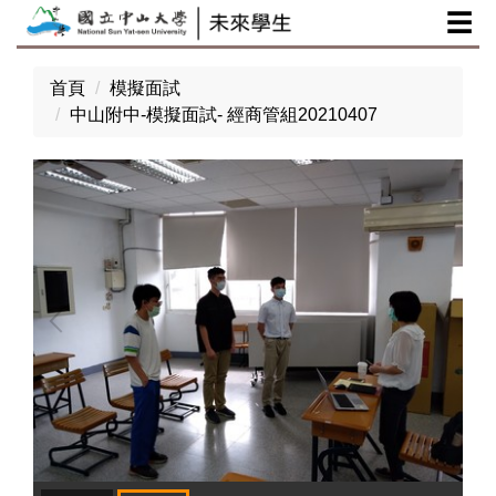
☰
跳
到
主
首頁
模擬面試
要
中山附中-模擬面試- 經商管組20210407
內
容
區